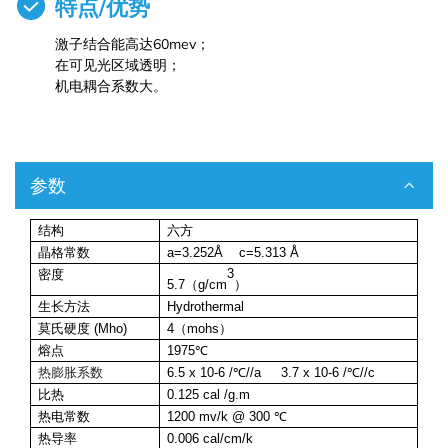
特点/优势
激子结合能高达60mev；
在可见光区域透明；
机电耦合系数大。
参数
结构
六方
晶格常数
a=3.252Å c=5.313 Å
3
密度
5.7
（
g/cm
）
生长方法
Hydrothermal
莫氏硬度 (Mho)
4
（
mohs
）
熔点
1975℃
热膨胀系数
6.5 x 10-6 /℃//a 3.7 x 10-6 /℃//c
比热
0.125 cal /g.m
热电常数
1200 mv/k @ 300 ℃
热导率
0.006 cal/cm/k