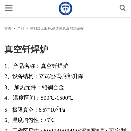
功能晶体
激光晶体
Ti:Al2O3
LiNbO3
LiNbO3
Si
Al2O3
BGO
半导体薄膜基片
Ga2O3
MgO
MgO
NaCl
金属靶材
金属氧化物
Al
Pt/Ti/SiO2/Si
ITO 玻璃
透镜、棱镜特殊冷加工
材料加工
文档中心
联系方式
首页
产品
材料加工服务,晶体生长及加热设备
Yb:YAG
非线性晶体
LiTaO3
LiTaO3
Ge
LiF
Ce:YAG
晶体衬底基片
GaN
磁性及铁电基片
SrTiO3
LaAlO3
KCl
合金靶材
硫化物
Cu
Au/Cr/Si
FTO 玻璃
线切割加工
设备服务
新闻
询问联系人
真空钎焊炉
Nd:YAG
KTP
光电晶体
BaTiO3
SiC
MgF2
Ce:YAP
SiC (6H-SiC,4H-SiC )
Fe:SrTiO3
高温超导薄膜基片
LaSrAlO4
KBr
溅射靶材
陶瓷靶材
氟化物
SiO2/Si
AZO玻璃
晶体生长炉
材料学数据库
询问报价
1
、产品名称：真空钎焊炉
Er:YAG
SiO2
半导体晶体
ZnO
CaF2
CdWO4
CdZnTe
Nd:SrTiO3
(La,Sr)(Al,Ta)O3
卤化物衬底基片
单晶靶材
粉末和溅射源
氮化物
Al2O3陶瓷
真空热压烧结炉
常见问题
2
、设备结构：立式/卧式/底部升降
Ho:YAG
TeO2
GaAs
光学窗口晶体
BaF2
ZnO
(La,Sr)(Al,Ta)O3
KTaO3
金属
金属单晶
AlN陶瓷
真空碳管炉
3
、
加热元件：钼镧合金
RE:LiYF4
PMN-PT
YAG
闪烁晶体
Al2O3
LaAlO3
MgAl2O4
外延薄膜
YSZ陶瓷
真空脱脂烧结炉
4
、温度区间：500℃-1500℃
-3
5
、极限真空：6.67*10
Pa
RE:LiLuF4
TiO2
Ge
MgO
TGG
SrTiO3
玻璃/陶瓷衬底
Si3N4 陶瓷
真空氢气炉
6
、
温度均匀性：±5
℃
MgAl6O10
TiO2
YSZ
材料加工服务,晶体生长及加热设备
真空钼丝热压炉
7
、工作区尺寸：
600*400*400(
深*宽*高),可定制