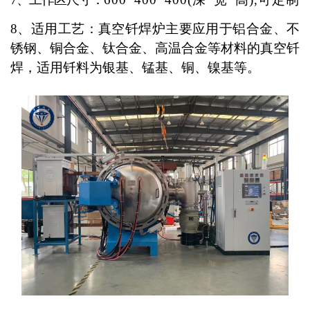
LiAlO2
NdGaO3
真空热处理炉
8
、适用工艺：真空钎焊炉主要应用于铝合金、不
锈钢、铜合金、钛合金、高温合金等材料的真空钎
Ge
YAlO3
真空钼丝炉
焊，适用钎料为银基、锰基、铜、镍基等。
Si
真空钎焊炉
GaAs
真空退火炉
InP
真空时效炉
InAs
真空钨丝炉
GaSb
真空感应熔炼炉
MgAl2O4
真空石墨化炉
石墨提纯炉