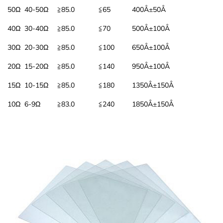
50Ω
40-50Ω
≧85.0
≦65
400Å±50Å
LiAlO2
NdGaO3
真空热处理炉
40Ω
30-40Ω
≧85.0
≦70
500Å±100Å
Ge
YAlO3
真空钼丝炉
30Ω
20-30Ω
≧85.0
≦100
650Å±100Å
20Ω
15-20Ω
≧85.0
≦140
950Å±100Å
Si
真空钎焊炉
15Ω
10-15Ω
≧85.0
≦180
1350Å±150Å
GaAs
真空退火炉
10Ω
6-9Ω
≧83.0
≦240
1850Å±150Å
InP
真空时效炉
InAs
真空钨丝炉
GaSb
真空感应熔炼炉
MgAl2O4
真空石墨化炉
石墨提纯炉