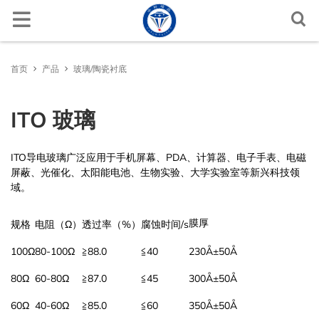
功能晶体
激光晶体
Ti:Al2O3
LiNbO3
LiNbO3
Si
Al2O3
BGO
半导体薄膜基片
Ga2O3
MgO
MgO
NaCl
金属靶材
金属氧化物
Al
Pt/Ti/SiO2/Si
ITO 玻璃
透镜、棱镜特殊冷加工
材料加工
文档中心
联系方式
首页
产品
玻璃/陶瓷衬底
Yb:YAG
非线性晶体
LiTaO3
LiTaO3
Ge
LiF
Ce:YAG
晶体衬底基片
GaN
磁性及铁电基片
SrTiO3
LaAlO3
KCl
合金靶材
硫化物
Cu
Au/Cr/Si
FTO 玻璃
线切割加工
设备服务
新闻
询问联系人
ITO 玻璃
Nd:YAG
KTP
光电晶体
BaTiO3
SiC
MgF2
Ce:YAP
SiC (6H-SiC,4H-SiC )
Fe:SrTiO3
高温超导薄膜基片
LaSrAlO4
KBr
溅射靶材
陶瓷靶材
氟化物
SiO2/Si
AZO玻璃
晶体生长炉
材料学数据库
询问报价
ITO导电玻璃广泛应用于手机屏幕、PDA、计算器、电子手表、电磁
Er:YAG
SiO2
半导体晶体
ZnO
CaF2
CdWO4
CdZnTe
Nd:SrTiO3
(La,Sr)(Al,Ta)O3
卤化物衬底基片
单晶靶材
粉末和溅射源
氮化物
Al2O3陶瓷
真空热压烧结炉
常见问题
屏蔽、光催化、太阳能电池、生物实验、大学实验室等新兴科技领
域。
Ho:YAG
TeO2
GaAs
光学窗口晶体
BaF2
ZnO
(La,Sr)(Al,Ta)O3
KTaO3
金属
金属单晶
AlN陶瓷
真空碳管炉
膜厚
规格
电阻（Ω）
透过率（%）
腐蚀时间/s
RE:LiYF4
PMN-PT
YAG
闪烁晶体
Al2O3
LaAlO3
MgAl2O4
外延薄膜
YSZ陶瓷
真空脱脂烧结炉
100Ω
80-100Ω
≧88.0
≦40
230Å±50Å
RE:LiLuF4
TiO2
Ge
MgO
TGG
SrTiO3
玻璃/陶瓷衬底
Si3N4 陶瓷
真空氢气炉
80Ω
60-80Ω
≧87.0
≦45
300Å±50Å
60Ω
40-60Ω
≧85.0
≦60
350Å±50Å
MgAl6O10
TiO2
YSZ
材料加工服务,晶体生长及加热设备
真空钼丝热压炉